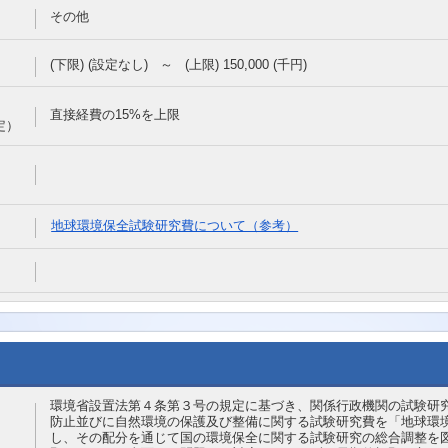
その他
(下限)
(設定なし)
～
(上限)
150,000
(千円)
直接経費の15%を上限
定）
地球環境保全試験研究費について（参考）
環境省設置法第４条第３号の規定に基づき、関係行政機関の試験研
防止並びに自然環境の保護及び整備に関する試験研究費を「地球環
し、その配分を通じて国の環境保全に関する試験研究の総合調整を図